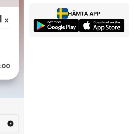
HÄMTA APP
1
x
:00