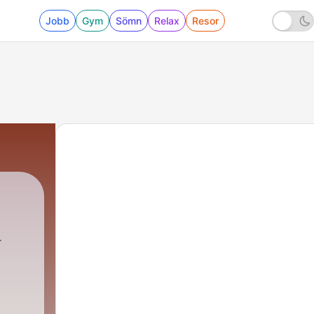
Jobb
Gym
Sömn
Relax
Resor