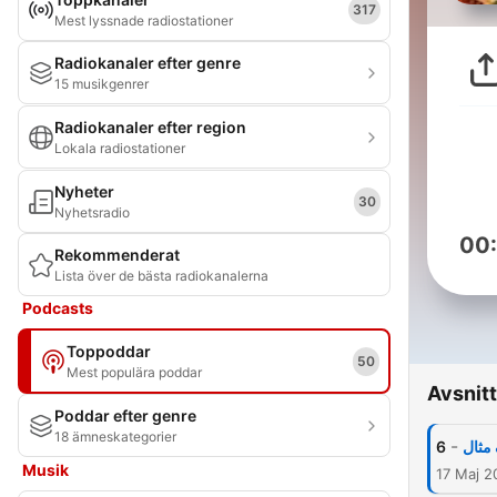
317
Mest lyssnade radiostationer
Radiokanaler efter genre
15 musikgenrer
Radiokanaler efter region
Lokala radiostationer
Nyheter
30
Nyhetsradio
00
Rekommenderat
Lista över de bästa radiokanalerna
Podcasts
Toppoddar
50
Mest populära poddar
Avsnitt
Poddar efter genre
18 ämneskategorier
-
6
 مثال
Musik
17 Maj 2