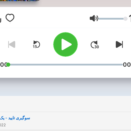
Volym
:00
00
سوگیری تایید - یک
022