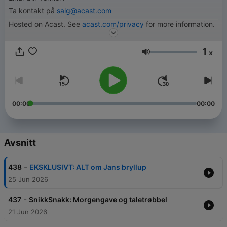
Ta kontakt på
salg@acast.com
Hosted on Acast. See
acast.com/privacy
for more information.
1
x
Volym
00:00
00:00
Avsnitt
-
438
EKSKLUSIVT: ALT om Jans bryllup
25 Jun 2026
-
437
SnikkSnakk: Morgengave og taletrøbbel
21 Jun 2026