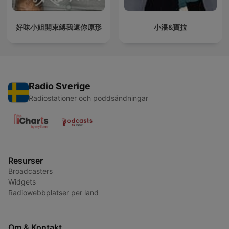
好味小姐開束縛我還你原形
小潘&寶拉
Radio Sverige
Radiostationer och poddsändningar
Resurser
Broadcasters
Widgets
Radiowebbplatser per land
Om & Kontakt