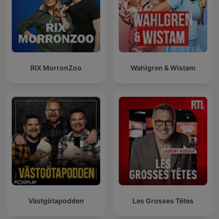
RIX MorronZoo
Wahlgren & Wistam
Västgötapodden
Les Grosses Têtes