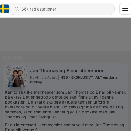
Podcasts
Jan Thomas og Einar blir venner
PLAN-B & Acast
|
438 - EKSKLUSIVT: ALT om Jans
bryllup
Kan to så ulike mennesker som Jan Thomas og Einar bli venner,
på ekte? Det er nettopp dette de skal finne ut av i denne
podkasten. De skal diskutere aktuelle temaer, utfordre
hverandre og bli bedre kjent. Og selvsagt må de finne på ting
sammen, sånn som ekte venner gjør. En podkast med Jan
Thomas og Einar Tørnquist.
Er du interessert i kommersielt samarbeid med Jan Thomas og
Einar blir venner?