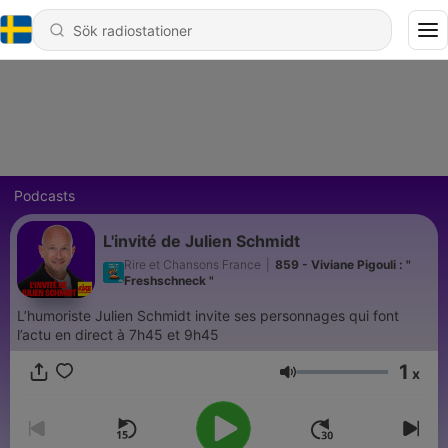
Podcasts
L'invité de Julien Schmidt
Rire et Chansons France
|
859 - Viviane Pigouli : "
Freshschneck "
L’humoriste Julien Schmidt invite ses personnages qui font
l’actu en direct à 7h45 et 9h45
1
x
Volym