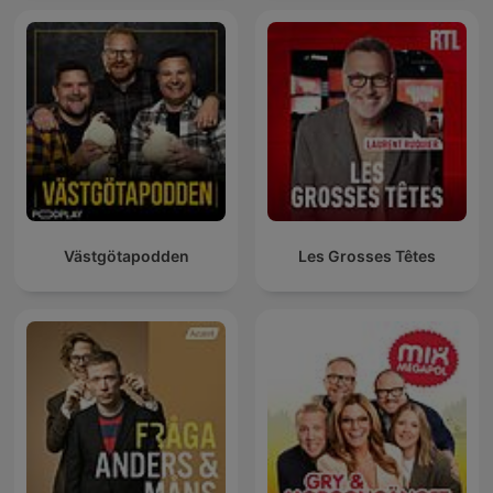
Västgötapodden
Les Grosses Têtes