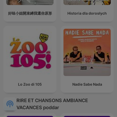
好味小姐開束縛我還你原形
Historia dla dorosłych
Lo Zoo di 105
Nadie Sabe Nada
RIRE ET CHANSONS AMBIANCE
VACANCES poddar