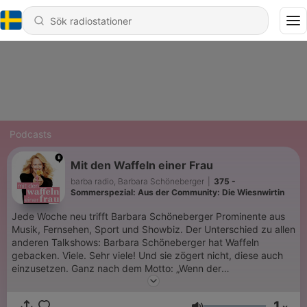
Podcasts
Mit den Waffeln einer Frau
barba radio, Barbara Schöneberger
|
375 -
Sommerspezial: Aus der Community: Die Wiesnwirtin
Jede Woche neu trifft Barbara Schöneberger Prominente aus
Musik, Fernsehen, Sport und Showbiz. Der Unterschied zu allen
anderen Talkshows: Barbara Schöneberger hat Waffeln
gebacken. Viele. Sehr viele! Und sie zögert nicht, diese auch
einzusetzen. Ganz nach dem Motto: „Wenn der
Gesprächspartner leckere Waffeln isst, plaudert er oder sie
auch das dunkelste Geheimnis aus“. Und das tun die Promis.
1