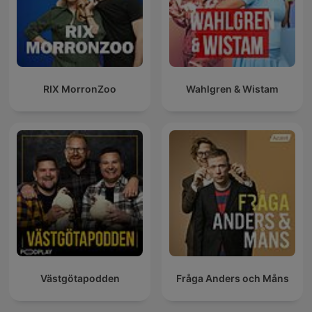
RIX MorronZoo
Wahlgren & Wistam
Västgötapodden
Fråga Anders och Måns