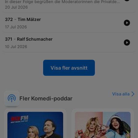
In dieser Folge begrüßen die Moderatorinnen die Privatdetektivin Lena Körner, die spannende Einblicke in ihren beruflichen Alltag gibt. Das Gespräch beleuchtet Methoden der Online-Recherche, die rechtlichen Grenzen bei Observationen sowie die Herausforderungen, bei der Suche nach vermissten Personen oder der Aufdeckung von Untreue professionell und seriös zu bleiben. Zudem diskutieren die Sprecherinnen über skurrile Erlebnisse, die Bedeutung von Intuition und die saisonalen Schwankungen in der Detektei. Die Folge endet mit einem spielerischen Szenario zur Erstellung einer Checkliste für Betrug sowie einem Ausblick auf das nächste Thema: die Traumdeutung.
20 Jul 2026
-
372
Tim Mälzer
17 Jul 2026
-
371
Ralf Schumacher
10 Jul 2026
Visa fler avsnitt
Visa alla
Fler Komedi-poddar