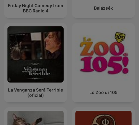
Friday Night Comedy from
Balázsék
BBC Radio 4
La Venganza Será Terrible
Lo Zoo di 105
(oficial)