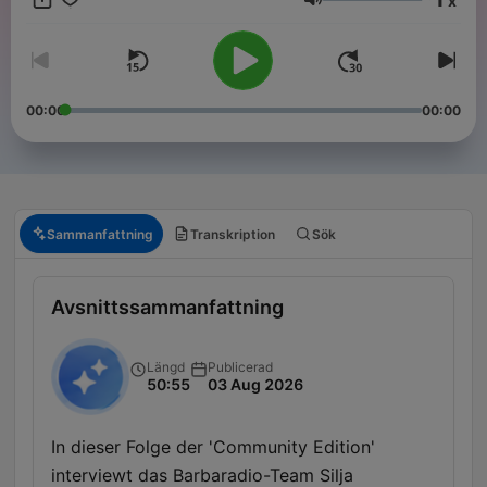
x
Das Ergebnis hört ihr hier bei Apple Podcasts - jeden Freitag
Volym
mit einer neuen Folge!
00:00
00:00
Sammanfattning
Transkription
Sök
Avsnittssammanfattning
Längd
Publicerad
50:55
03 Aug 2026
In dieser Folge der 'Community Edition'
interviewt das Barbaradio-Team Silja