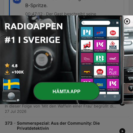
B-Spritze.
00:47:12 · Der Gast beschreibt seine
medizinische Vorbereitung, um den extremen
Stress der Saison körperlich zu bewältigen.
Avsnitt
-
375
Sommerspezial: Aus der Community: Die
Wiesnwirtin
In dieser Folge der 'Community Edition' interviewt das Barbaradio-Team Silja Steinberg, eine Wirtin des Hofbräu-Festzelts. Das Gespräch beleuchtet die logistischen Herausforderungen beim Aufbau der Wiesn-Zelte, den intensiven Alltag hinter den Kulissen sowie ihre persönlichen Wurzeln in einer Gastronomenfamilie. Darüber hinaus gibt es Einblicke in die Vorbereitung auf die Saison, den Umgang mit internationalen Gästen und die besondere Atmosphäre im Zelt. Die Moderatorinnen testen zudem ihr Gehör bei einem interaktiven Spiel mit bayerischen Bestellungen.
03 Aug 2026
HÄMTA APP
-
374
Sommerspezial: Aus der Community: Die
Traumdeuterin
In dieser Folge von 'Mit den Waffeln einer Frau' begrüßt die Moderatorin Barbara die Traumdeuterin Claudia Teubner. Das Gespräch beleuchtet Claudias Weg zur Traumdeutung nach einem Burnout sowie die Bedeutung von Träumen als Wegweiser für das Unbewusste und die persönliche Entwicklung. Die Sprecherinnen diskutieren die individuelle Symbolik von Träumen, die durch ein Traumtagebuch festgehalten werden können, und erläutern, dass man der beste Deutender seiner eigenen Träume ist. Zudem werden komplexe Themen wie Träume über Gewalt und Sexualität sowie deren psychologische Bedeutung für den Prozess der Selbstreflexion besprochen.
27 Jul 2026
-
373
Sommerspezial: Aus der Community: Die
Privatdetektivin