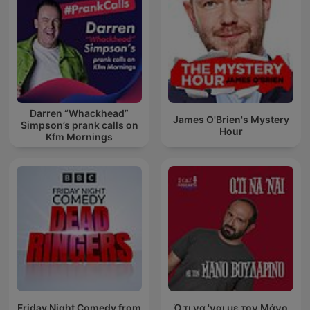
Darren “Whackhead”
James O'Brien's Mystery
Simpson’s prank calls on
Hour
Kfm Mornings
Friday Night Comedy from
Ό,τι να 'ναι με τον Μάνο