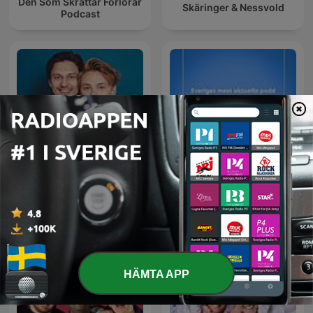
Den Som Skrattar Förlorar
Skäringer & Nessvold
Podcast
VAFALLS
Inaktuellt
HÄMTA APP