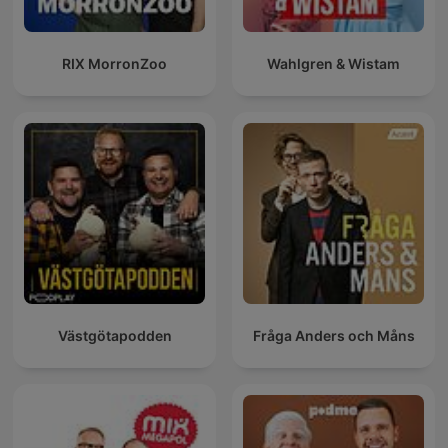
RIX MorronZoo
Wahlgren & Wistam
Västgötapodden
Fråga Anders och Måns