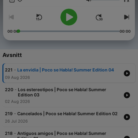
x
billetes. "Poco se Habla" es una producción de Keepers y ha
Volym
sido galardonado como Mejor Anfitrión y Anfitriona en los III
Premios Ondas Globales del Podcast.
00:00
00:00
Avsnitt
-
221
La envidia | Poco se Habla! Summer Edition 04
09 Aug 2026
-
220
Los estereotipos | Poco se Habla! Summer
Edition 03
02 Aug 2026
-
219
Cancelados | Poco se Habla! Summer Edition 02
26 Jul 2026
-
218
Antiguos amigos | Poco se Habla! Summer