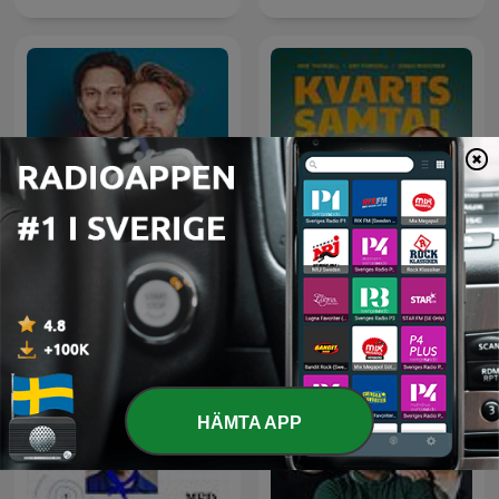
Kvartssamtal med Gry &
VAFALLS
Morgongänget
HÄMTA APP