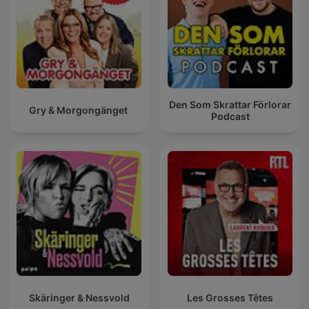
Den Som Skrattar Förlorar
Gry & Morgongänget
Podcast
Skäringer & Nessvold
Les Grosses Têtes