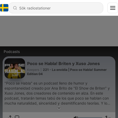
Podcasts
Poco se Habla! Briten y Xuso Jones
Keepers
|
221 - La envidia | Poco se Habla! Summer
Edition 04
"Poco se Habla" es un podcast lleno de humor y
espontaneidad creado por Ana Brito de "El Show de Briten" y
Xuso Jones, dos creadores de contenido en alza. En este
podcast, tratarán temas tabú de los que poco se hablan con
mucha naturalidad, sinceridad y desmitificando teorías. Y lo
harán con un invitado diferente cada semana. El objetivo de
Ana y Xuso; hacer reír, pasárselo bien y llenarse la cartera de
1