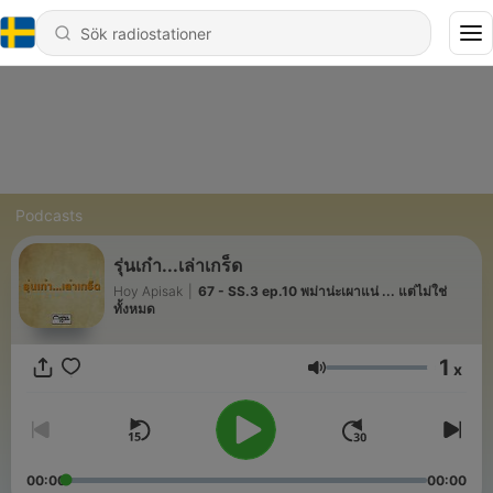
Podcasts
รุ่นเก๋า...เล่าเกร็ด
Hoy Apisak
|
67 - SS.3 ep.10 พม่าน่ะเผาแน่ ... แต่ไม่ใช่
ทั้งหมด
1
x
Volym
00:00
00:00