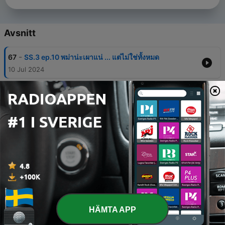
Avsnitt
-
67
SS.3 ep.10 พม่าน่ะเผาแน่ ... แต่ไม่ใช่ทั้งหมด
10 Jul 2024
-
66
SS.3 ep.9 : กบฏเจ้าสามกรม
03 Jul 2024
-
65
ep.8 : เปิดคำเม้าท์มอย “มหาโค มหากฤช” เรื่องราชสำนัก
พระเจ้าปดุง
28 Jun 2024
-
64
SS.3 ep.7 : กบฏมักกะสัน
19 Jun 2024
-
63
SS.3 ep.6 พระเอกาทศรถ แผ่นดินที่ถูกมองข้าม
12 Jun 2024
HÄMTA APP