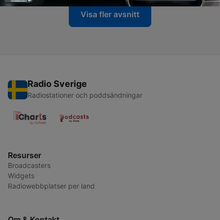
Visa fler avsnitt
Radio Sverige
Radiostationer och poddsändningar
Resurser
Broadcasters
Widgets
Radiowebbplatser per land
Om & Kontakt