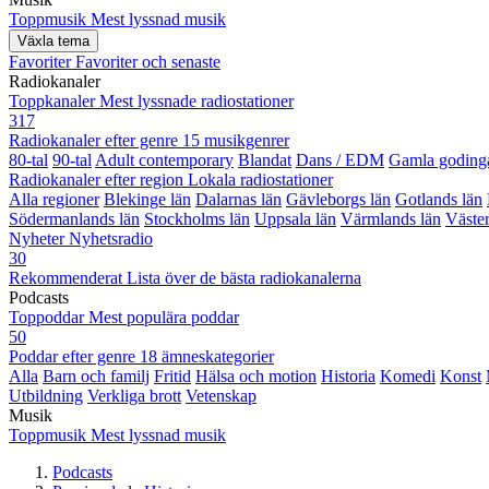
Toppmusik
Mest lyssnad musik
Växla tema
Favoriter
Favoriter och senaste
Radiokanaler
Toppkanaler
Mest lyssnade radiostationer
317
Radiokanaler efter genre
15 musikgenrer
80-tal
90-tal
Adult contemporary
Blandat
Dans / EDM
Gamla goding
Radiokanaler efter region
Lokala radiostationer
Alla regioner
Blekinge län
Dalarnas län
Gävleborgs län
Gotlands län
Södermanlands län
Stockholms län
Uppsala län
Värmlands län
Väster
Nyheter
Nyhetsradio
30
Rekommenderat
Lista över de bästa radiokanalerna
Podcasts
Toppoddar
Mest populära poddar
50
Poddar efter genre
18 ämneskategorier
Alla
Barn och familj
Fritid
Hälsa och motion
Historia
Komedi
Konst
Utbildning
Verkliga brott
Vetenskap
Musik
Toppmusik
Mest lyssnad musik
Podcasts