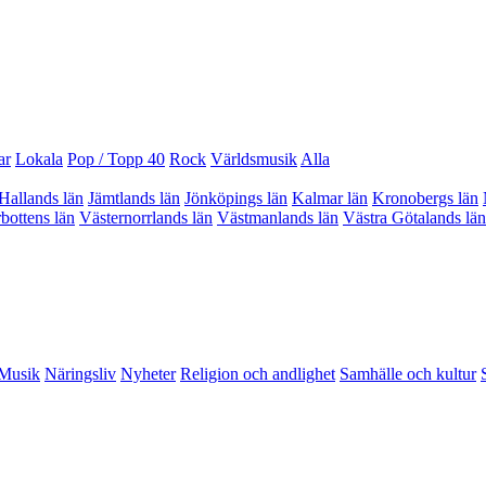
ar
Lokala
Pop / Topp 40
Rock
Världsmusik
Alla
Hallands län
Jämtlands län
Jönköpings län
Kalmar län
Kronobergs län
bottens län
Västernorrlands län
Västmanlands län
Västra Götalands län
Musik
Näringsliv
Nyheter
Religion och andlighet
Samhälle och kultur