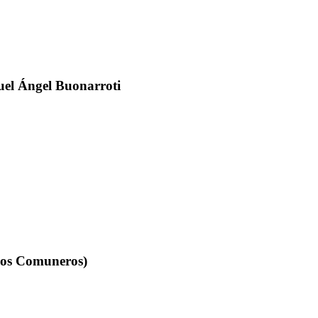
guel Ángel Buonarroti
(Los Comuneros)