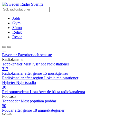
Radio Sverige
Jobb
Gym
Sömn
Relax
Resor
Favoriter
Favoriter och senaste
Radiokanaler
Toppkanaler
Mest lyssnade radiostationer
317
Radiokanaler efter genre
15 musikgenrer
Radiokanaler efter region
Lokala radiostationer
Nyheter
Nyhetsradio
30
Rekommenderat
Lista över de bästa radiokanalerna
Podcasts
Toppoddar
Mest populära poddar
50
Poddar efter genre
18 ämneskategorier
Musik