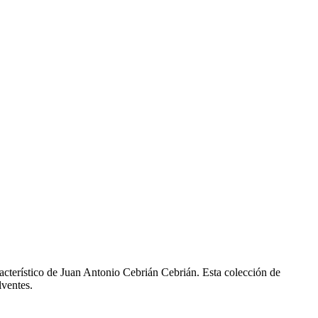
cterístico de Juan Antonio Cebrián Cebrián. Esta colección de
lventes.