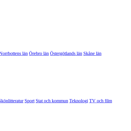
Norrbottens län
Örebro län
Östergötlands län
Skåne län
Skönlitteratur
Sport
Stat och kommun
Teknologi
TV och film