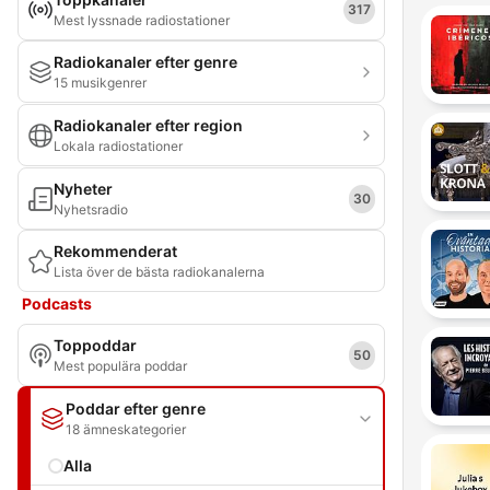
317
Mest lyssnade radiostationer
Radiokanaler efter genre
15 musikgenrer
Radiokanaler efter region
Lokala radiostationer
Nyheter
30
Nyhetsradio
Rekommenderat
Lista över de bästa radiokanalerna
Podcasts
Toppoddar
50
Mest populära poddar
Poddar efter genre
18 ämneskategorier
Alla