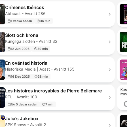
Crímenes Ibéricos
Abbcast - Avsnitt 286
1 vecka sedan
36 min
Slott och krona
Kungliga slotten - Avsnitt 32
12 Jun 2026
39 min
En oväntad historia
Historiska Media | Acast - Avsnitt 155
16 Dec 2025
38 min
Les histoires incroyables de Pierre Bellemare
RTL - Avsnitt 100
för 5 dagar sedan
7 min
Julia's Jukebox
SPK Shows - Avsnitt 2