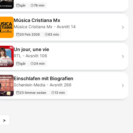
igår
78 min
Música Cristiana Mx
Música Cristiana Mx - Avsnitt 14
20 Feb 2026
63 min
Un jour, une vie
RTL - Avsnitt 106
igår
24 min
Einschlafen mit Biografien
Schønlein Media - Avsnitt 266
23 timmar sedan
13 min
>