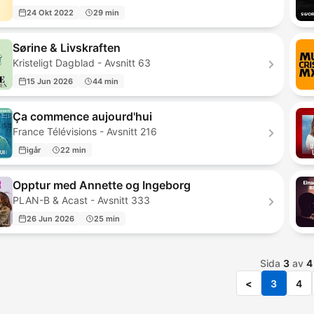
24 Okt 2022
29 min
Sørine & Livskraften
Kristeligt Dagblad - Avsnitt 63
15 Jun 2026
44 min
Ça commence aujourd'hui
France Télévisions - Avsnitt 216
igår
22 min
Opptur med Annette og Ingeborg
PLAN-B & Acast - Avsnitt 333
26 Jun 2026
25 min
Sida
3
av
4
<
3
4