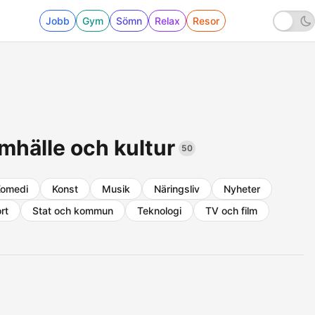
Jobb
Gym
Sömn
Relax
Resor
mhälle och kultur
50
omedi
Konst
Musik
Näringsliv
Nyheter
rt
Stat och kommun
Teknologi
TV och film