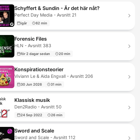
Schyffert & Sundin - Är det här nåt?
Perfect Day Media - Avsnitt 21
igår
62 min
Forensic Files
HLN - Avsnitt 383
för 2 dagar sedan
20 min
Konspirationsteorier
Viviann Le & Aida Engvall - Avsnitt 206
30 Jun 2026
31 min
Klassisk musik
Den2Radio - Avsnitt 50
24 Sep 2022
26 min
Sword and Scale
Sword and Scale - Avsnitt 112