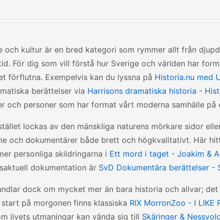
 och kultur är en bred kategori som rymmer allt från djupdy
id. För dig som vill förstå hur Sverige och världen har for
et förflutna. Exempelvis kan du lyssna på
Historia.nu med U
amatiska berättelser via
Harrisons dramatiska historia - His
er och personer som har format vårt moderna samhälle på e
tället lockas av den mänskliga naturens mörkare sidor ell
me och dokumentärer både brett och högkvalitativt. Här hitt
er personliga skildringarna i
Ett mord i taget - Joakim &
saktuell dokumentation är
SvD Dokumentära berättelser -
andlar dock om mycket mer än bara historia och allvar; de
d start på morgonen finns klassiska
RIX MorronZoo - I LIKE
m livets utmaningar kan vända sig till
Skäringer & Nessvold