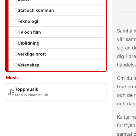
Stat och kommun
Teknologi
Samhälle
TV och film
vår samt
Utbildning
sig an d
Verkliga brott
dig i dr
händels
Vetenskap
Musik
Om du is
true cri
Toppmusik
och de m
Mest lyssnad musik
och dag
Kultur h
fartfyll
samtal o