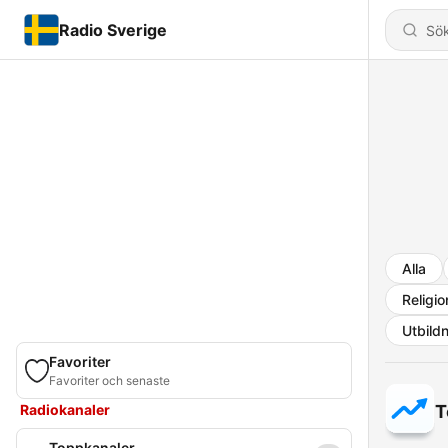
Radio Sverige
Alla
Religio
Utbild
Favoriter
Favoriter och senaste
Radiokanaler
T
Toppkanaler