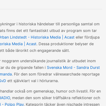
kningar i historiska händelser till personliga samtal om
mats finns det ett fantastiskt utbud av program som tar
rban Lindstedt - Historiska Media | Acast
eller fördjupa
toriska Media | Acast
. Dessa produktioner belyser de
tt både lärorikt och engagerande sätt.
er noggrann undersökande journalistik är utbudet inom
ar du de gripande fallen i
Svenska Mord - Sandra Durst
 Amanda
. För den som föredrar välresearchade reportage
 SvD
ett självklart val i hörlurarna.
t handlar också om gemenskap, humor och livsstil. För en
 RADIO
, medan den som söker träffsäkra reflektioner och
 - Polpo Play
. Kategorin täcker även nischade intressen