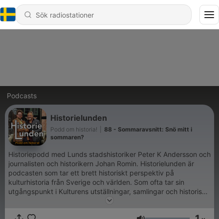
Podcasts
Historielunden
Podd om historia!
|
88 - Sommaravsnitt: Snö mitt i
sommaren?
Historiepodd med Lunds stadshistoriker Peter K Andersson och
journalisten och historikern Johan Romin. Historielunden är
podcasten som tar ett brett historiskt perspektiv på
kulturhistoria från Sverige och världen. Som ofta tar sin
utgångspunkt i Kulturens utställningar, samlingar och historiska
hus, men även handlar om Lund, Skåne och resten av världen!
Ett långt avsnitt varje onsdag och ett kortavsnitt på lördagar!
1