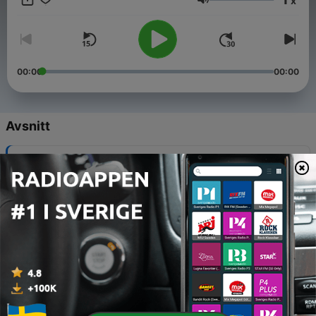
x
Volym
historielunden.substack.com
00:00
00:00
Avsnitt
-
88
Sommaravsnitt: Snö mitt i sommaren?
08 Aug 2026
-
87
Sommaravsnitt: Kruthornen och kanonerna i den
unika vapensamlingen!
04 Aug 2026
-
86
Sommaravsnitt: När en tjur anföll Tegnérstatyn!
01 Aug 2026
-
85
Sommaravsnitt: Varför kör vi på höger sida?