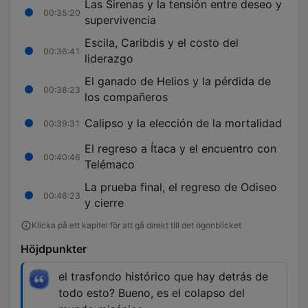
Las Sirenas y la tensión entre deseo y
00:35:20
supervivencia
Escila, Caribdis y el costo del
00:36:41
liderazgo
El ganado de Helios y la pérdida de
00:38:23
los compañeros
Calipso y la elección de la mortalidad
00:39:31
El regreso a Ítaca y el encuentro con
00:40:46
Telémaco
La prueba final, el regreso de Odiseo
00:46:23
y cierre
Klicka på ett kapitel för att gå direkt till det ögonblicket
Höjdpunkter
el trasfondo histórico que hay detrás de
todo esto? Bueno, es el colapso del