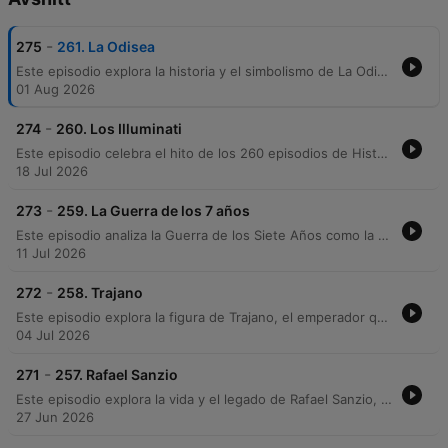
-
275
261. La Odisea
Este episodio explora la historia y el simbolismo de La Odisea, analizando su conexión con el colapso del mundo misénico y su naturaleza como obra de tradición oral. A través de un recorrido por las aventuras de Odiseo, se examina cómo el relato mezcla elementos históricos de la Edad de Bronce con mitos que representan miedos universales. El análisis recorre los encuentros emblemáticos con figuras como Circe, las Sirenas y Calipso, culminando en el regreso del héroe a Ítaca. La obra se presenta no solo como un poema épico, sino como una reflexión sobre la identidad, la resistencia ante la tentación y la lucha humana contra el olvido.
01 Aug 2026
-
274
260. Los Illuminati
Este episodio celebra el hito de los 260 episodios de Historia en Podcast diferenciando la sociedad histórica de los Illuminati, fundada por Adam Weishaupt en el siglo XVIII, del mito conspirativo moderno. Se analiza cómo la organización buscaba promover la razón y la reforma social frente al dogmatismo de la época. Asimismo, se explora la transición de esta orden real hacia una leyenda omnipresente alimentada por la persecución política y la cultura popular. El episodio examina cómo el uso del secretismo y elementos de la ficción han transformado un grupo de fines pedagógicos en un villano invisible e inagotable para las teorías conspirativas.
18 Jul 2026
-
273
259. La Guerra de los 7 años
Este episodio analiza la Guerra de los Siete Años como la verdadera primera guerra mundial, examinando su escala global y su capacidad para reconfigurar el tablero geopolítico del siglo XVIII. Se explora desde el detonante territorial en el Valle del Ohio hasta la 'revolución diplomática' en Europa, destacando el papel de potencias como Francia, Gran Bretaña, Prusia y España. El relato detalla la expansión del conflicto hacia Norteamérica e India, la estrategia naval británica y las consecuencias de los tratados de paz. Finalmente, se analizan las repercusiones a largo plazo, incluyendo la crisis fiscal francesa y las tensiones coloniales que sembraron las semillas de la independencia de los Estados Unidos.
11 Jul 2026
-
272
258. Trajano
Este episodio explora la figura de Trajano, el emperador que llevó al Imperio Romano a su máxima extensión territorial. Desde sus orígenes en la élite provincial de Hispania y su ascenso tras la adopción por parte de Nerva, se analiza cómo su liderazgo militar y su capacidad de gestión consolidaron el poder romano. A través de sus campañas en Dacia y su ambiciosa incursión contra los Partos, se detalla el uso de la ingeniería y la monumentalidad como herramientas de propaganda. El episodio concluye analizando su legado de gloria y estabilidad, así como la transición hacia la política de consolidación de su sucesor, Adriano.
04 Jul 2026
-
271
257. Rafael Sanzio
Este episodio explora la vida y el legado de Rafael Sanzio, desde su formación humanista en Urbino y su etapa en Perugia hasta su consolidación en Florencia, donde asimiló las técnicas de Leonardo da Vinci y Miguel Ángel. Se analiza su ascenso como una celebridad del Renacimiento bajo el mecenazgo del Papa Julio II en Roma, destacando la creación de las Estancias Vaticanas y obras maestras como 'La Escuela de Atenas'. Asimismo, se profundiza en su faceta como director de un gran taller artístico, su dimensión humana a través de su relación con la Fornarina y su muerte prematura a los 37 años. El episodio concluye reflexionando sobre cómo su estilo se convirtió en el canon académico y anuncia un viaje histórico-cultural a la Italia del Renacimiento para 202 el 2027.
27 Jun 2026