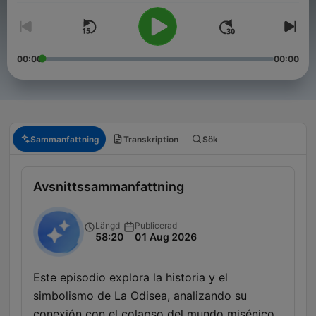
00:00
00:00
Sammanfattning
Transkription
Sök
Avsnittssammanfattning
Längd
Publicerad
58:20
01 Aug 2026
Este episodio explora la historia y el
simbolismo de La Odisea, analizando su
conexión con el colapso del mundo misénico