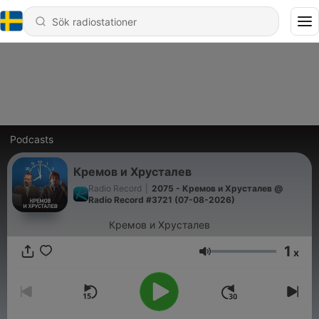
Podcasts
Кремов и Хрусталев
Radio Record
|
2075 - Кремов и Хрусталев @
Radio Record #3721 (07-08-2026)
Кремов и Хрусталев
1
x
Volym