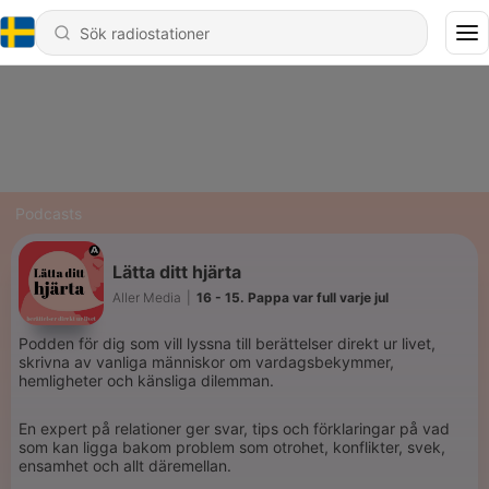
Podcasts
Lätta ditt hjärta
Aller Media
|
16 - 15. Pappa var full varje jul
Podden för dig som vill lyssna till berättelser direkt ur livet,
skrivna av vanliga människor om vardagsbekymmer,
hemligheter och känsliga dilemman.
En expert på relationer ger svar, tips och förklaringar på vad
som kan ligga bakom problem som otrohet, konflikter, svek,
ensamhet och allt däremellan.