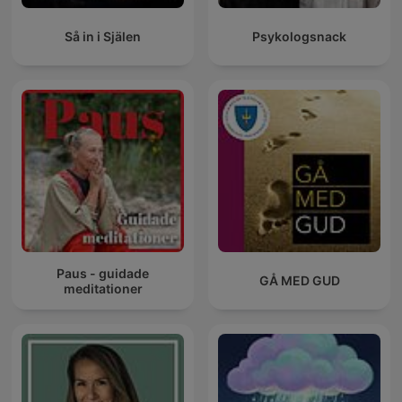
Så in i Själen
Psykologsnack
Paus - guidade
GÅ MED GUD
meditationer