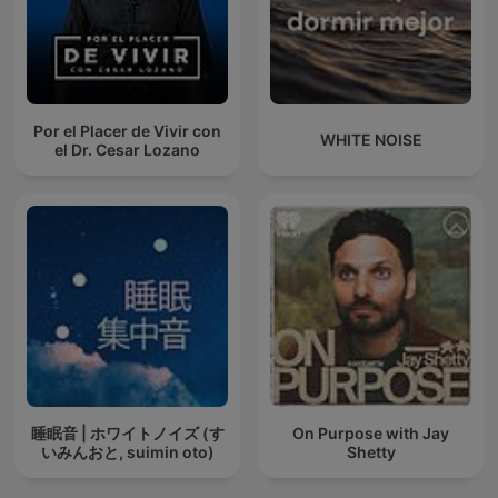
Por el Placer de Vivir con
WHITE NOISE
el Dr. Cesar Lozano
睡眠音 | ホワイトノイズ (す
On Purpose with Jay
いみんおと, suimin oto)
Shetty