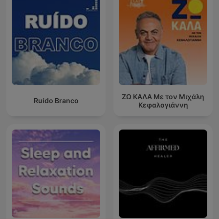
ΖΩ ΚΑΛΑ Με τον Μιχάλη
Ruído Branco
Κεφαλογιάννη