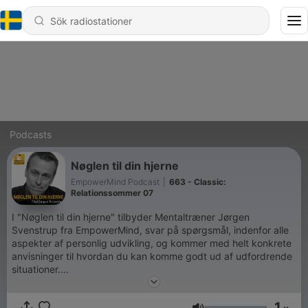
Podcasts
Nøglen til din hjerne
EmpowerMind Podcast
|
663 - Classic:
Relationssommer 07
I "Nøglen til din hjerne" tilbyder Mentaltræner Jørgen
Svenstrup fra EmpowerMind, svar på spørgsmål, indenfor alle
aspekter af personlig udvikling, og kommer med helt konkrete
anvisninger til hvordan du kan komme godt ud af udfordrende
situationer.
Podcast-serien øger derfor din bevidsthed og styrker dit
mentale immunforsvar, så du bliver bedre rustet til mødet med
1