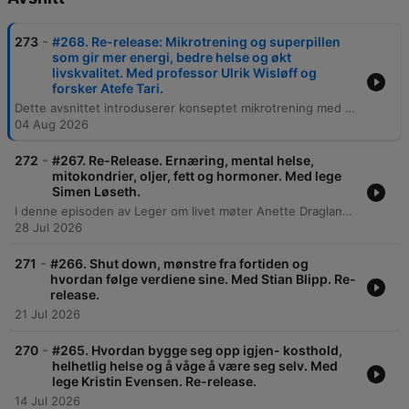
-
273
#268. Re-release: Mikrotrening og superpillen
som gir mer energi, bedre helse og økt
livskvalitet. Med professor Ulrik Wisløff og
forsker Atefe Tari.
Dette avsnittet introduserer konseptet mikrotrening med forskerne Ulrik Vissløf og Tari, forfattere av boken 'Mikrotrening'. Samtalen utforsker hvordan korte, intensive økter med styrke og intervaller kan gi betydelige helsegevinster for både kondisjon, blodsukkerregulering og livskvalitet, samt de store samfunnsøkonomiske fordelene ved å redusere inaktivitet. Videre diskuteres viktigheten av å senke terskelen for fysisk aktivitet, spesielt blant barn og unge som er i ferd med å bli mer inaktive. Gjestene deler konkrete metoder for å integrere små øvelser som knebøy og planke i en travel hverdag, og understreker at man ikke trenger mye utstyr eller lang tid for å oppnå målbare resultater på kondisjonsalder og VO2-maks.
04 Aug 2026
-
272
#267. Re-Release. Ernæring, mental helse,
mitokondrier, oljer, fett og hormoner. Med lege
Simen Løseth.
I denne episoden av Leger om livet møter Anette Dragland legen Simen Løset for å diskutere sammenhengen mellom ernæring, fysisk helse og mental helse. De utforsker hvordan cellulær ubalanse, spesielt i mitokondriene, påvirker kroppens og sinnets balanse, samt betydningen av forebyggende livsstilsvalg. Samtalen belyser de negative effektene av ultraprosessert mat, industrielle oljer og tilsetningsstoffer som aspartam. Gjennom diskusjoner om kronisk betennelse, hormonelle endringer og økonomiske interesser i matindustrien, presenteres praktiske strategier for å bygge varige vaner gjennom disiplin fremfor motivasjon.
28 Jul 2026
-
271
#266. Shut down, mønstre fra fortiden og
hvordan følge verdiene sine. Med Stian Blipp. Re-
release.
21 Jul 2026
-
270
#265. Hvordan bygge seg opp igjen- kosthold,
helhetlig helse og å våge å være seg selv. Med
lege Kristin Evensen. Re-release.
14 Jul 2026