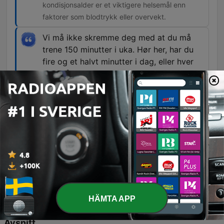
kondisjonsalder er et viktigere helsemål enn
faktorer som blodtrykk eller overvekt.
Vi må ikke skremme deg med at du må
trene 150 minutter i uka. Hør her, har du
fire og et halvt minutter i dag, eller hver
dag, så er det nok
00:31:09 · Dette poenget understreker at selv
svært korte økter har en verdi for helsa.
Et veldig viktig poeng å få med å passe
på og huske på er at du skal opp i puls, du
skal bli ordentlig anpusten.
00:50:26 · Gjesten understreker nødvendigheten
av intensitet for at treningen skal ha ønsket
effekt.
HÄMTA APP
Avsnitt