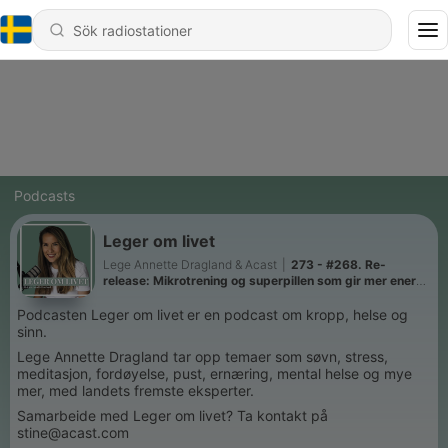
Podcasts
Leger om livet
Lege Annette Dragland & Acast
|
273 - #268. Re-
release: Mikrotrening og superpillen som gir mer energi,
bedre helse og økt livskvalitet. Med professor Ulrik
Wisløff og forsker Atefe Tari.
Podcasten Leger om livet
er en podcast om kropp, helse og
sinn.
Lege Annette Dragland tar opp temaer som søvn, stress,
meditasjon, fordøyelse, pust, ernæring, mental helse og mye
mer, med landets fremste eksperter.
Samarbeide med Leger om livet? Ta kontakt på
stine@acast.com