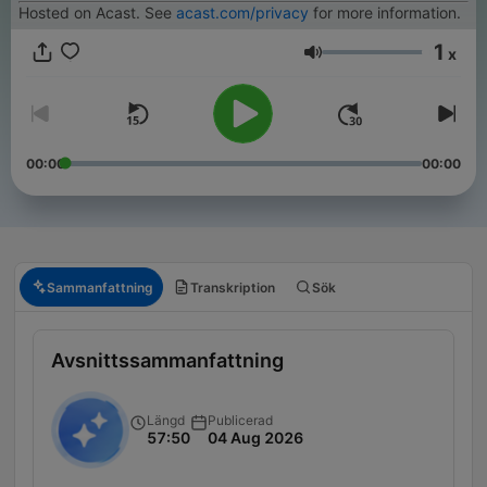
Hosted on Acast. See
acast.com/privacy
for more information.
1
x
Volym
00:00
00:00
Sammanfattning
Transkription
Sök
Avsnittssammanfattning
Längd
Publicerad
57:50
04 Aug 2026