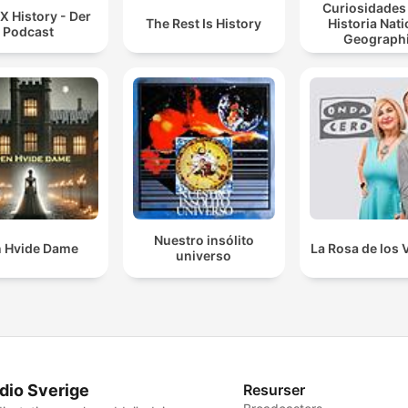
Curiosidades 
 X History - Der
The Rest Is History
Historia Nati
Podcast
Geograph
Nuestro insólito
 Hvide Dame
La Rosa de los 
universo
dio Sverige
Resurser