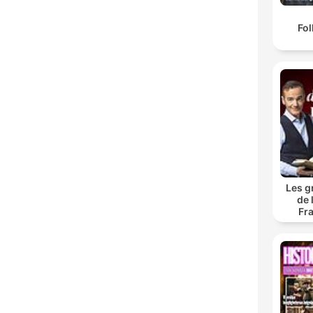
Fol
Les g
de 
Fr