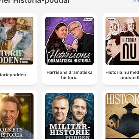
Fler Historia-poddar
Vi
Harrisons dramatiska
Historia.nu me
storiepodden
historia
Lindsted