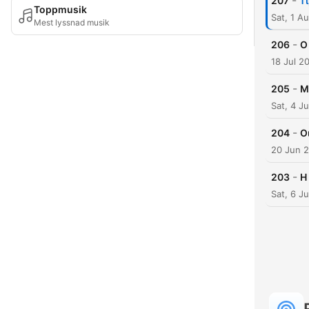
-
207
Τ
Toppmusik
Sat, 1 A
Mest lyssnad musik
-
206
Ο
18 Jul 2
-
205
Μ
Sat, 4 J
-
204
Ο
20 Jun 
-
203
Η
Sat, 6 J