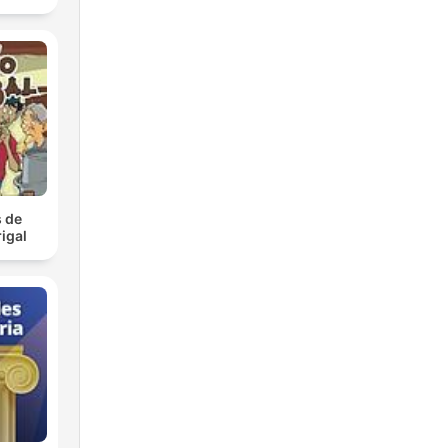
 de
igal