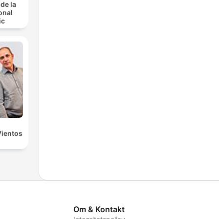
de la
onal
ic
Vientos
Om & Kontakt