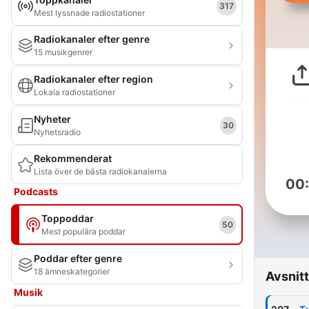
317
Mest lyssnade radiostationer
Radiokanaler efter genre
15 musikgenrer
Radiokanaler efter region
Lokala radiostationer
Nyheter
30
Nyhetsradio
Rekommenderat
Lista över de bästa radiokanalerna
00
Podcasts
Toppoddar
50
Mest populära poddar
Poddar efter genre
18 ämneskategorier
Avsnitt
Musik