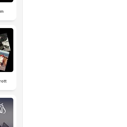
om
rott