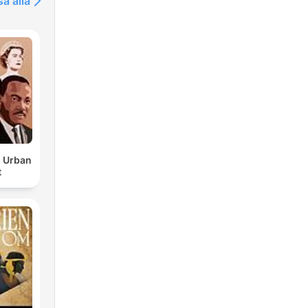
sa alla
d Urban
t