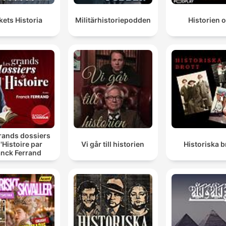
kets Historia
Militärhistoriepodden
Historien 
rands dossiers
l'Histoire par
Vi går till historien
Historiska b
anck Ferrand