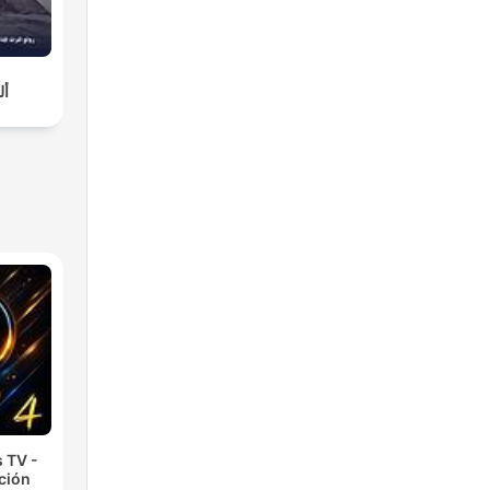
أل
 TV -
cción