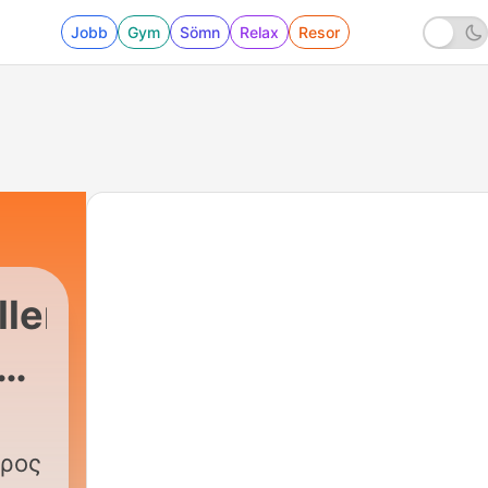
Jobb
Gym
Sömn
Relax
Resor
ler,
ωρος