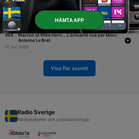
-
965
Macron, Bern, Darmanin... L'actualité vue par
Marc-Antoine Le Bret
HÄMTA APP
18 Jun 2026
-
964
Macron et Mike Horn... L'actualité vue par Marc-
Antoine Le Bret
17 Jun 2026
Visa fler avsnitt
Radio Sverige
Radiostationer och poddsändningar