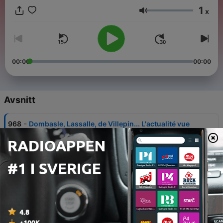
1
x
Volym
00:00
00:00
Avsnitt
-
968
Dombasle, Lassalle, de Villepin... L'actualité vue
par Marc-Antoine Le Bret
26 Jun 2026
-
967
Mika et Jean-Alphonse Richard suivent la Coupe
du monde
25 Jun 2026
-
966
IMITATIONS - Castex, Ladesou, Bigard...
L'actualité vue par Marc-Antoine Le Bret !
23 Jun 2026