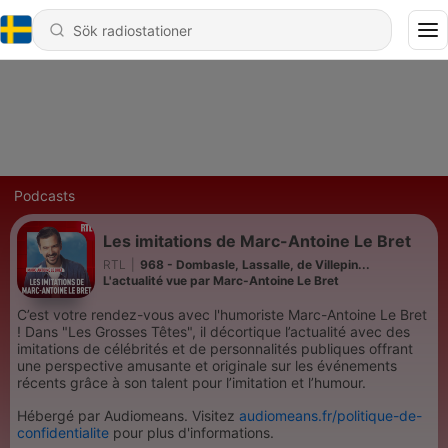
Podcasts
Les imitations de Marc-Antoine Le Bret
RTL
|
968 - Dombasle, Lassalle, de Villepin...
L'actualité vue par Marc-Antoine Le Bret
C’est votre rendez-vous avec l'humoriste Marc-Antoine Le Bret
! Dans "Les Grosses Têtes", il décortique l’actualité avec des
imitations de célébrités et de personnalités publiques offrant
une perspective amusante et originale sur les événements
récents grâce à son talent pour l’imitation et l’humour.
Hébergé par Audiomeans. Visitez
audiomeans.fr/politique-de-
confidentialite
pour plus d'informations.