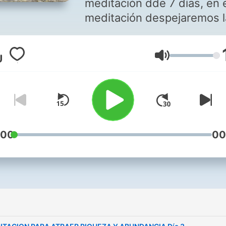
meditación dde 7 días, en 
meditación despejaremos la
mente para evitar el stress 
depresión
Volym
:00
00