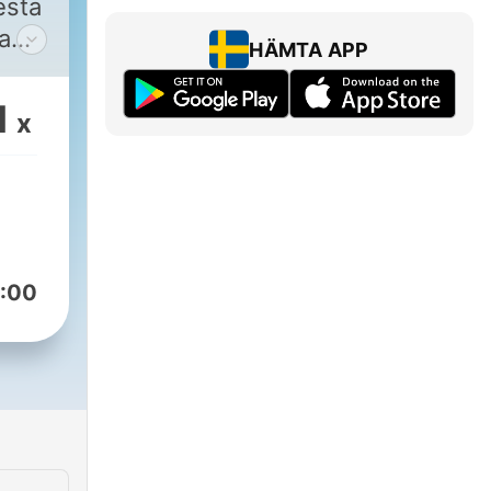
esta
HÄMTA APP
y la
1
x
:00