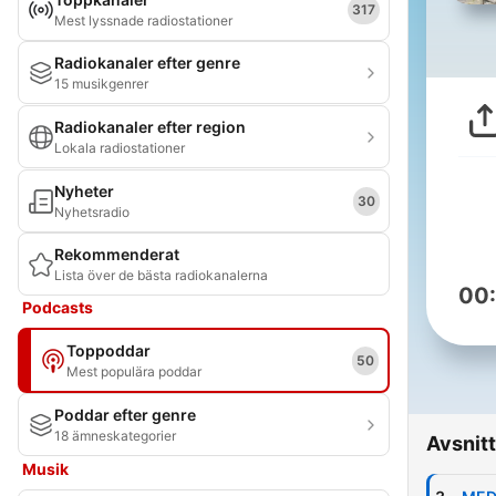
317
Mest lyssnade radiostationer
Radiokanaler efter genre
15 musikgenrer
Radiokanaler efter region
Lokala radiostationer
Nyheter
30
Nyhetsradio
Rekommenderat
Lista över de bästa radiokanalerna
00
Podcasts
Toppoddar
50
Mest populära poddar
Poddar efter genre
18 ämneskategorier
Avsnitt
Musik