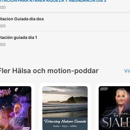
ITACION PARA ATRAER RIQUEZA Y ABUNDANCIA Día 3
020
tacion Guiada dia dos
020
tación guiada dia 1
020
Fler Hälsa och motion-poddar
Vi