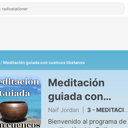
Meditación guiada con cuencos tibetanos
Meditación
guiada con
cuencos
Naif Jordan
|
3 - MEDITACION PARA ATRAER RIQUEZA Y ABUNDANCIA Día 3
tibetanos
Bienvenido al programa de