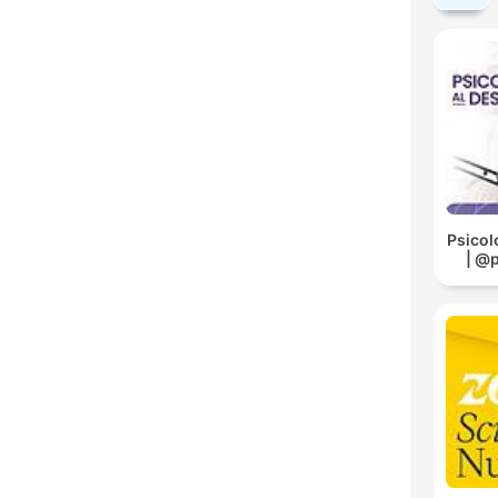
Psicol
| @