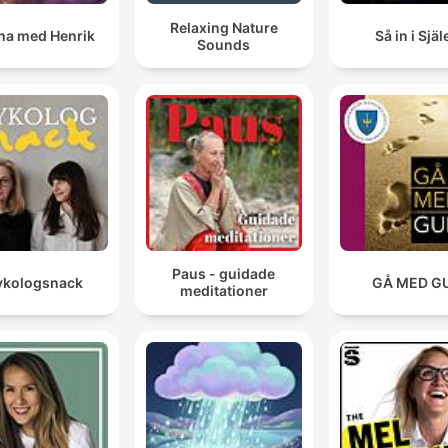
Relaxing Nature
a med Henrik
Så in i Själ
Sounds
Paus - guidade
ykologsnack
GÅ MED G
meditationer