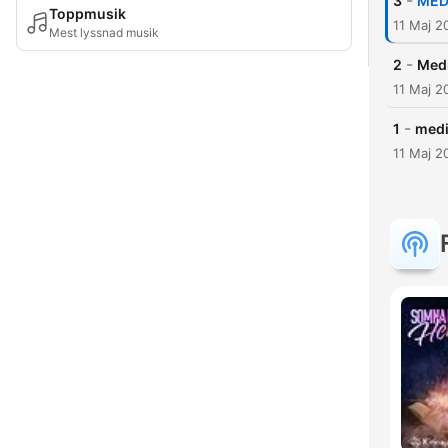
-
3
MED
Toppmusik
11 Maj 2
Mest lyssnad musik
-
2
Medi
11 Maj 2
-
1
medi
11 Maj 2