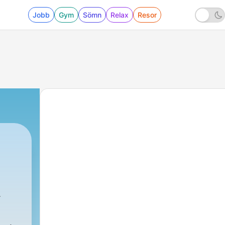
Jobb
Gym
Sömn
Relax
Resor