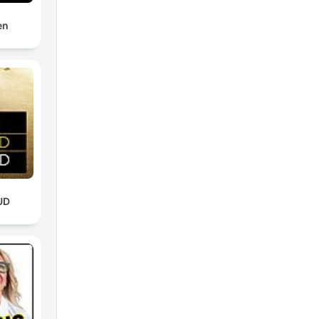
en
UD