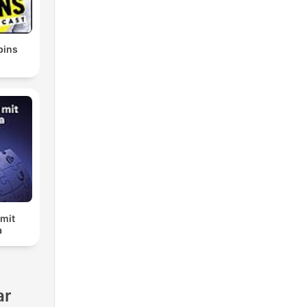
bins
 mit
a
ar