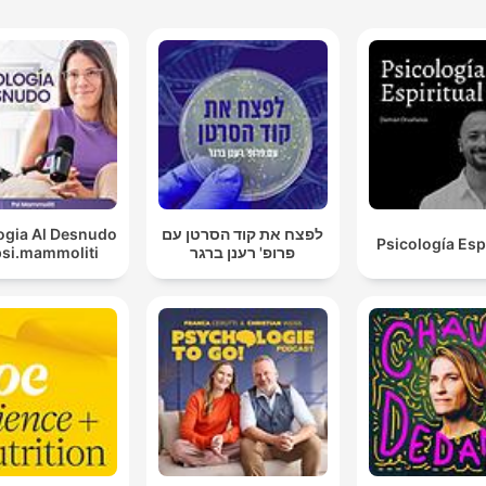
ogia Al Desnudo
לפצח את קוד הסרטן עם
Psicología Espi
psi.mammoliti
פרופ' רענן ברגר