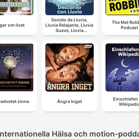
Sonido de Lluvia,
The Mel Rob
ger om livet
Lluvia Relajante, Lluvia
Podcast
Suave, Lluvia
Nocturna, Descanso
Con Lluvia
Einschlafen
medvetet sinne
Ångra Inget
Wikipedi
Internationella Hälsa och motion-podd