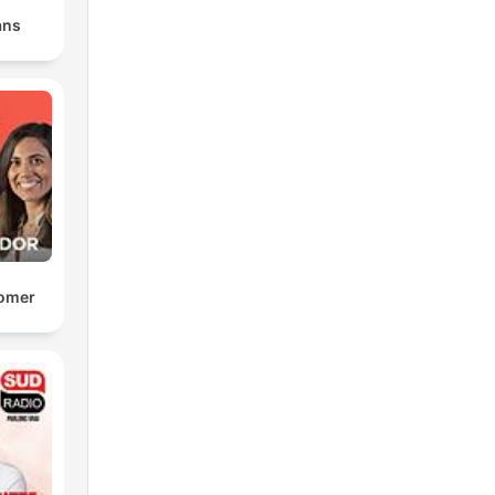
ans
Comer