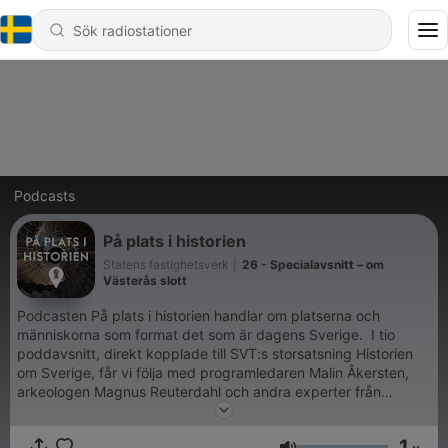
Podcasts
På plats i historien
Statens fastighetsverk
|
26 - Specialavsnitt – om
Västerås slott
Podcasten På plats i historien handlar om platserna och
människorna som format det som är dagens Sverige. I tio
poddavsnitt, direkt kopplade till SVT:s storsatsning Historien
om Sverige, får vi följa med programledaren Malin Åkersten,
arkeologen Magnus Reuterdahl och andra experter från
Statens fastighetsverk till många fler historiska platser. Platser
där du idag kan uppleva, se och känna på vår gemensamma
1