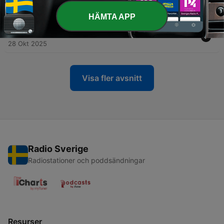
gemensamma upplevelser
22 Jan 2026
HÄMTA APP
-
22
”Ett slott utan spöken är inget riktigt slott”
28 Okt 2025
Visa fler avsnitt
Radio Sverige
Radiostationer och poddsändningar
Resurser