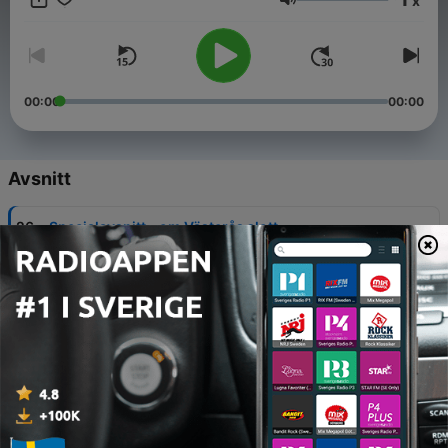
x
historia. Har du några frågor som du vill att vi ska ta upp i
Volym
podden? Maila gärna podcast@sfv.se eller skicka ett
meddelande till oss på Instagram eller Facebook. Där heter vi
@statensfastighetsverk.
00:00
00:00
Avsnitt
-
26
Specialavsnitt – om Västerås slott
27 Jun 2026
-
25
Livepodd – Nationaldagsspecial från Karlsborgs
fästning
16 Jun 2026
-
24
Specialavsnitt – om Nyköpingshus
17 Apr 2026
-
23
Om byggnader för kultur, samlingar och