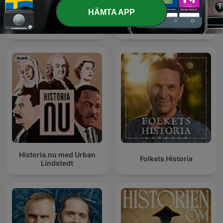
HÄMTA APP
Harrisons dramatiska
Historiepodden
historia
Historia.nu med Urban
Folkets Historia
Lindstedt