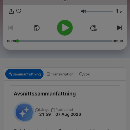
1
x
Volym
00:00
00:00
Sammanfattning
Transkription
Sök
Avsnittssammanfattning
Längd
Publicerad
21:59
07 Aug 2026