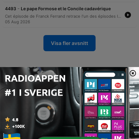
-
4493
Le pape Formose et le Concile cadavérique
Cet épisode de Franck Ferrand retrace l'un des épisodes les plus singuliers et macabres de l'histoire de la papauté : le concile cadavérique. À travers le destin du pape Formose, l'animateur décrit une période de chaos extrême à la fin du IXe siècle, marquée par une succession rapide de pontifes, des intrigues de palais vénimeuses et des luttes de pouvoir entre les dynasties carolingiennes et les familles romaines comme les de Spolette. L'histoire culmine avec l'exhumation, le procès posthume et la dégradation publique du cadavre de Formose par son successeur Étienne VI. Le récit explore les enjeux politiques et territoriaux de l'époque, où la papauté tente de maintenir son indépendance face aux ambitions impériales. Entre excommunications, empoisonnements et manipulations juridiques, ce portrait historique dévoile une Rome divisée et une institution plongée dans une instabilité profonde, où même la mort ne garantit pas la fin des poursuites judiciaires.
05 Aug 2026
Visa fler avsnitt
Visa alla
Fler Historia-poddar