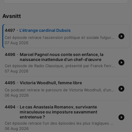
Avsnitt
-
4497
L'étrange cardinal Dubois
Cet épisode retrace l'ascension politique et sociale fulgurante de Guillaume Dubois, d'un fils d'apothicaire devenu une figure indispensable de la Régence. À travers ses fonctions de précepteur puis de diplomate, il parvient à naviguer entre les intrigues de la cour pour s'imposer comme conseiller du Régent, avant d'atteindre le sommet du pouvoir en tant que cardinal et Premier ministre. Malgré son immense succès et son talent de tacticien, l'épisode explore également la fin tragique de ce manipulateur hors pair. Sa vie s'achève par un déclin physique douloureux et une mort suite à une opération chirurgicale, marquant la fin d'un parcours marqué par l'ambition et l'efficacité politique.
07 Aug 2026
-
4496
Marcel Pagnol nous conte son enfance, la
naissance inattendue d'un chef-d'œuvre
Cet épisode de Radio Classique, présenté par Franck Ferrand, retrace la genèse littéraire de Marcel Pagnol et l'émergence de son œuvre emblématique, La Gloire de mon père. L'animateur explore la transition de l'auteur, passant du succès du théâtre et du cinéma à une redécouverte de la prose, déclenchée par une rencontre fortuite avec Hélène Lazareff. À travers une analyse sensible, le récit plonge dans les souvenirs d'enfance de Pagnol en Provence, évoquant la figure de son père instituteur, l'amour maternel d'Augustine et la richesse du langage provençal. L'épisode examine comment l'auteur a transformé ses souvenirs personnels et ses transgressions d'enfant en un monument de la littérature française, célébrant une Provence idéalisée et empreinte de tendresse.
07 Aug 2026
-
4495
Victoria Woodhull, femme libre
Ce podcast retrace le parcours de Victoria Woodhull, d'une enfance mystique dans l'Ohio à son ascension en tant que figure emblématique du féminisme et du socialisme aux États-Unis. On découvre son évolution de voyante à agent de change à Wall Street, ainsi que ses actions politiques audacieuses pour le droit des femmes. L'épisode explore également sa trajectoire marquée par l'activisme radical, sa chute sociale et son emprisonnement. Après une période d'exil et un mariage avec un riche banquier, elle finit sa vie en retrait, ayant survécu jusqu'à l'obtention du droit de vote pour les femmes.
06 Aug 2026
-
4494
Le cas Anastasia Romanov, survivante
miraculeuse ou imposture savamment
entretenue ?
Cet épisode retrace l'un des épisodes les plus tragiques et mystérieux de l'histoire du XXe siècle : le massacre de la famille Romanov à Yekaterinbourg en juillet 1918. Franck Ferrand explore les détails de l'exécution de Nicolas II, de son épouse Alexandra et de leurs enfants par les bolcheviques, ainsi que les enquêtes qui ont suivi. Le récit plonge ensuite dans le mystère Anna Anderson, une femme apparue à Berlin en 1920 et prétendant être la grande duchesse Anastasia. À travers les procès interminables, les enjeux financiers liés au patrimoine impérial et les analyses ADN contemporaines, l'émission examine la frontière ténue entre la survie miraculeuse et l'imposture orchestrée.
06 Aug 2026