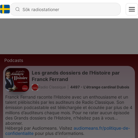
Podcasts
Les grands dossiers de l'Histoire par
Franck Ferrand
Radio Classique
|
4497 - L'étrange cardinal Dubois
Franck Ferrand raconte l’Histoire avec un enthousiasme et un
talent plébiscités par les auditeurs de Radio Classique. Son
émission podcastable est téléchargée et écoutée par plus de 4
millions d’auditeurs chaque mois. Pour ne rater aucun épisode
des Grands dossiers de l'Histoire, n'hésitez pas à vous
abonner.
Hébergé par Audiomeans. Visitez
audiomeans.fr/politique-de-
confidentialite
pour plus d'informations.