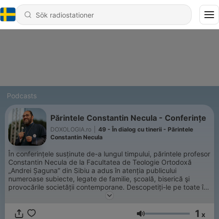
Podcasts
Părintele Constantin Necula - Conferințe
DOXOLOGIA.ro
|
49 - În dialog cu tinerii - Părintele
Constantin Necula
În conferințele susținute de-a lungul timpului, părintele profesor
Constantin Necula de la Facultatea de Teologie Ortodoxă
„Andrei Șaguna” din Sibiu a adus în atenția publicului
numeroase subiecte, legate de familie, școală, biserică şi
provocările societății contemporane. Descopetiți-le pe toate în
noul nostru playlist de Spotify, apoi dați-le de veste și
prietenilor!
1
x
Volym