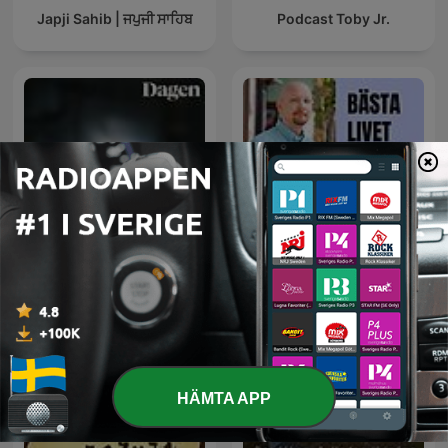
Japji Sahib | ਜਪੁਜੀ ਸਾਹਿਬ
Podcast Toby Jr.
5 minuter med Gud
Bästa livet
HÄMTA APP