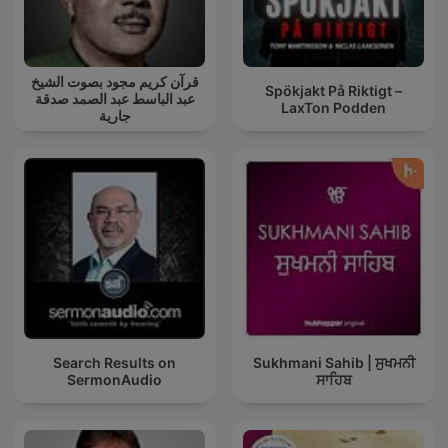
قرآن كريم مجود بصوت الشيخ
Spökjakt På Riktigt –
عبد الباسط عبد الصمد صدقة
LaxTon Podden
جارية
Search Results on
Sukhmani Sahib | ਸੁਖਮਨੀ
SermonAudio
ਸਾਹਿਬ