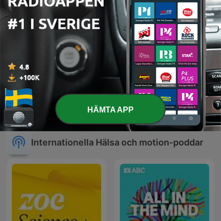
Svenska Kärlpodden
(Swedish Vascular
Ljud för Sömn
HÄMTA APP
Podcast)
Internationella Hälsa och motion-poddar