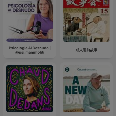
Psicologia Al Desnudo |
成人睡前故事
@psi.mammoliti