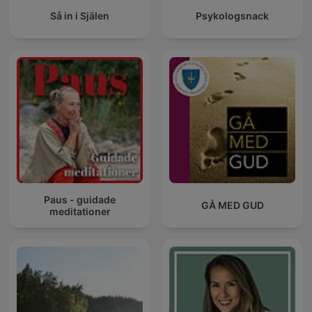
Så in i Själen
Psykologsnack
Paus - guidade
GÅ MED GUD
meditationer