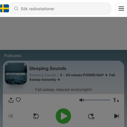
Podcasts
Sleeping Sounds
Sleeping Sounds
|
3 - 30 minute POWER NAP ★︎ Fall
Asleep Instantly ★︎
Fall asleep relaxed everynight!
1
x
Volym