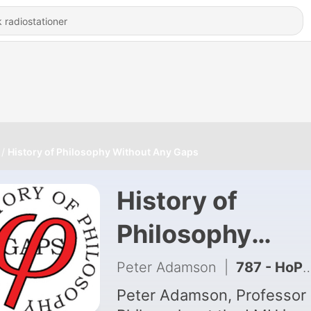
History of Philosophy Without Any Gaps
History of
Philosophy
Without Any Ga
Peter Adamson
|
787 - HoP 498 Probably Probable: Pierre Bayle and his Dictionary
Peter Adamson, Professor 