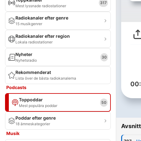
317
Mest lyssnade radiostationer
Radiokanaler efter genre
15 musikgenrer
Radiokanaler efter region
Lokala radiostationer
Nyheter
30
Nyhetsradio
Rekommenderat
Lista över de bästa radiokanalerna
00
Podcasts
Toppoddar
50
Mest populära poddar
Poddar efter genre
18 ämneskategorier
Avsnitt
Musik