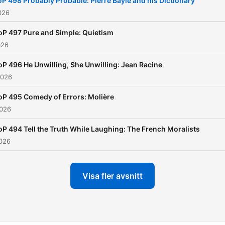
P 498 Probably Probable: Pierre Bayle and his Dictionary
026
oP 497 Pure and Simple: Quietism
026
oP 496 He Unwilling, She Unwilling: Jean Racine
2026
oP 495 Comedy of Errors: Molière
2026
P 494 Tell the Truth While Laughing: The French Moralists
2026
Visa fler avsnitt