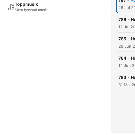
-
787
Ho
Toppmusik
26 Jul 2
Mest lyssnad musik
-
786
H
12 Jul 2
-
785
H
28 Jun 
-
784
H
14 Jun 
-
783
Ho
31 Maj 