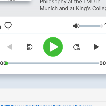
Philosophy at the LMU in
Munich and at King's Colle
London, takes listeners
through the history of
Volym
philosophy, "without any g
www.historyofphilosophy.n
:00
00