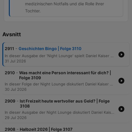
medizinischen Notfalls und die Rolle ihrer
Tochter.
Avsnitt
-
2911
Geschichten Bingo | Folge 3110
In dieser Ausgabe der 'Night Lounge' spielt Daniel Kaiser eine Runde Geschichten-Bingo, bei der die Moderatoren und Hörer sehr unterschiedliche Erlebnisse teilen. Von unangenehmen Reiseerinnerungen in Nachtzügen und Paris über das Reiten auf Kamelen bis hin zu emotionalen Rückblicken auf Heißluftballonfahrten und traumatische Kindheitsmomente ist alles dabei. Zudem werden ernste Themen wie die schmerzhafte Entfernung von Tattoos, Warnungen vor KI-Betrug bei Tätowierern sowie bewegende Berichte über medizinische Notfälle und den Kampf gegen das Magenkarzinom besprochen. Die Folge endet mit persönlichen Einblicken in die Haltung von Kornnattern und dem Beobachten von Polarlichtern in Ostfriesland.
31 Jul 2026
-
2910
Was macht eine Person interessant für dich? |
Folge 3109
In dieser Folge der Night Lounge diskutiert Daniel Kaiser mit verschiedenen Anrufern darüber, was einen Menschen interessant macht. Die Gespräche reichen von der Bedeutung von Dankbarkeit und Ausstrahlung bis hin zu persönlichen Vorlieben bei der Partnerwahl und dem Wert von Authentizität. Die Moderatoren thematisieren zudem die Kunst der Gesprächsführung, das aktive Zuhören sowie die Faszination für unkonventionelle Lebensentwürfe. Abschließend werden Ergebnisse einer Online-Umfrage präsentiert, die zeigen, dass tiefe Gespräche und die Art zu reden die entscheidenden Faktoren für menschliche Anziehung sind.
30 Jul 2026
-
2909
Ist Freizeit heute wertvoller aus Geld? | Folge
3108
In dieser Ausgabe der Night Lounge diskutiert Daniel Kaiser mit verschiedenen Hörern über das Spannungsfeld zwischen finanzieller Sicherheit und dem Wert von Freizeit. Von der Strategie, heute auf Verzicht zu setzen, um später Freiheit zu genießen, bis hin zur Herausforderung, bei viel freier Zeit eine sinnvolle Tagesstruktur beizubehalten, beleuchtet die Sendung unterschiedliche Lebensentwürfe. Zudem thematisieren die Gespräche den Einfluss von Digitalisierung auf unsere Erholung, die Bedeutung von Achtsamkeit im Alltag sowie persönliche Prioritäten wie die Reduzierung der Arbeitszeit zur Vermeidung von Pendelzeiten und zur Steigerung der Lebensqualität.
29 Jul 2026
-
2908
Halbzeit 2026 | Folge 3107