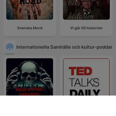
Svenska Mord
Vi går till historien
Internationella Samhälle och kultur-poddar
Perú Misterio
TED Talks Daily