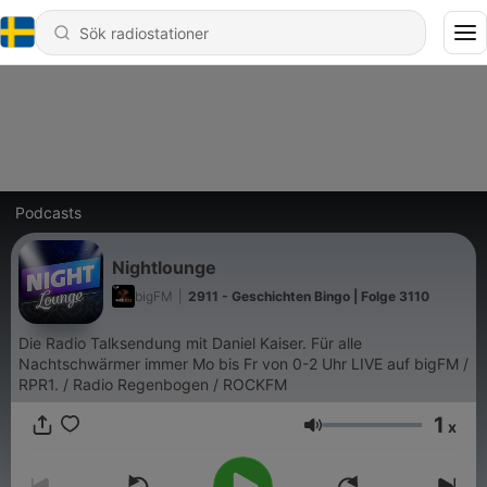
Podcasts
Nightlounge
bigFM
|
2911 - Geschichten Bingo | Folge 3110
Die Radio Talksendung mit Daniel Kaiser. Für alle
Nachtschwärmer immer Mo bis Fr von 0-2 Uhr LIVE auf bigFM /
RPR1. / Radio Regenbogen / ROCKFM
1
x
Volym