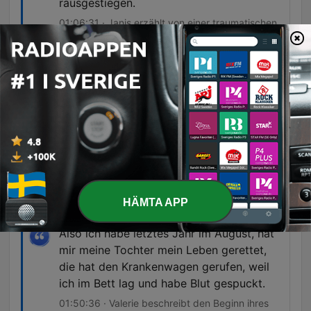
rausgestiegen.
01:06:31 · Janis erzählt von einer traumatischen
Situation, in der er als Kind in seinem Zimmer
eingesperrt war.
Und das sah erst so aus wie so eine
Nebelfront, die quasi in der Mitte vom
Himmel fliegt. Und das waren dann weiße
Lichter. Und dann sind diese Lichter auf
einmal rot, grün geworden.
01:43:30 · Ein Anrufer beschreibt die visuelle
Erscheinung der Polarlichter, die er in seinem
HÄMTA APP
Garten beobachtet hat.
Also ich habe letztes Jahr im August, hat
mir meine Tochter mein Leben gerettet,
die hat den Krankenwagen gerufen, weil
ich im Bett lag und habe Blut gespuckt.
01:50:36 · Valerie beschreibt den Beginn ihres