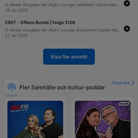
In dieser Ausgabe der Night Lounge reflektiert Daniel Kaiser gemeinsam mit seinen Hörern über die erste Jahreshälfte 2026. Die Gespräche reichen von persönlichen Erfolgen und beruflichen Neuorientierungen bis hin zu tiefgreifenden Herausforderungen durch Verlust, Einsamkeit und psychische Belastungen. Die Anrufer teilen bewegende Einblicke in ihr Leben: Während einige über die Freude an der Rückkehr zur Arbeit oder neue kreative Wege berichten, sprechen andere offen über die Bewältigung toxischer Beziehungen, den Umgang mit Krankheit im Alter oder die wirtschaftlichen Sorgen des aktuellen Jahres.
28 Jul 2026
-
2907
Offene Runde | Folge 3106
In dieser Ausgabe der Night Lounge diskutieren Daniel Kaiser und seine Gäste über die vielfältigen Herausforderungen unserer Gesellschaft. Die Themen reichen von der Unzufriedenheit mit dem aktuellen Fernsehprogramm und den Rundfunkgebühren bis hin zu den Schwierigkeiten im Einzelhandel und den Folgen von Schichtarbeit. Zudem werden kritische Fragen zur Medienqualität, den Gefahren von KI-generierten Deepfakes sowie die zunehmende politische Spannung und Sicherheitslage in Deutschland thematisiert. Die Runde debattiert engagiert über Themen wie Sonntagsöffnung, Nachbarschaftskonflikte und den Umgang mit Extremismus.
27 Jul 2026
Visa fler avsnitt
Visa alla
Fler Samhälle och kultur-poddar