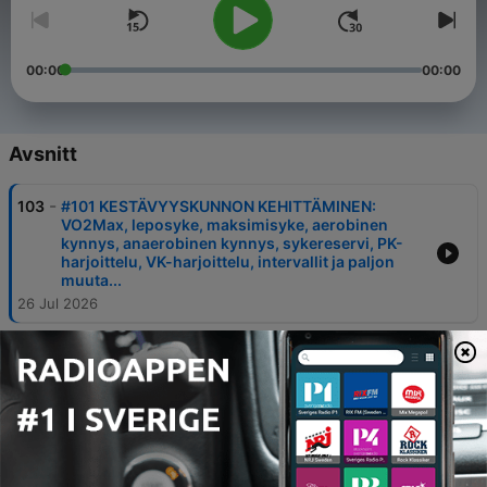
00:00
00:00
Avsnitt
-
103
#101 KESTÄVYYSKUNNON KEHITTÄMINEN:
VO2Max, leposyke, maksimisyke, aerobinen
kynnys, anaerobinen kynnys, sykereservi, PK-
harjoittelu, VK-harjoittelu, intervallit ja paljon
muuta...
26 Jul 2026
-
102
#100: SUURI KREATIINIJAKSO - Yli 5g/pv?
Hiukset ja munuaiset? Hyödyt ja haitat. Treeni ja
kognitio.
16 Jul 2026
-
101
#99: Varo näitä YHDISTEITÄ ruoassa - AGE -
Grilliruoan käristäminen, sokeri, Hollywoodin
muodonmuutokset