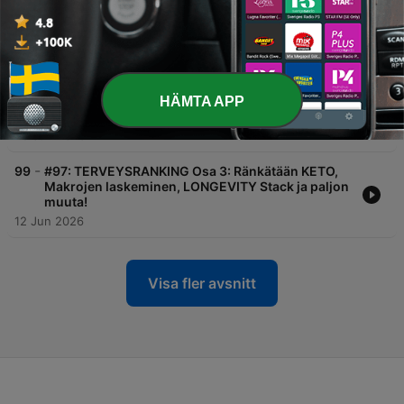
04 Jul 2026
-
100
#98 Q&A 8: Voiko stressi estää rasvanpolton, vai
onko se vain tekosyy? Kannattaako syödä
aamupala? Kehonpainotreenit? Touching GRASS
ja kuinka jatkuva ärsyketulva vaikuttaa
HÄMTA APP
kokonaiskuormitukseen? 🍀☀️
25 Jun 2026
-
99
#97: TERVEYSRANKING Osa 3: Ränkätään KETO,
Makrojen laskeminen, LONGEVITY Stack ja paljon
muuta!
12 Jun 2026
Visa fler avsnitt