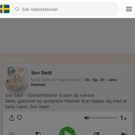
Podcasts
Sov Sødt
Molly Zacho & Thea Kastberg
|
35 - Ep. 35 - Jens
Demens
Sov Sødt - Godnathistorier til børn og voksne.
Søde, gakkede og opdigtede historier til at hjælpe dig med at
falde i søvn. Sov Sødt!
1
x
Volym