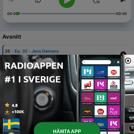
00:00
00:00
Avsnitt
-
35
Ep. 35 - Jens Demens
27 Aug 2022
-
34
Ep. 34 - Hvem er monsteret under sengen?
20 Aug 2022
-
33
Ep. 33 - Ole Slukøje
13 Aug 2022
-
32
Ep. 32 - Trylleskoven
06 Aug 2022
-
31
Ep. 31 - Den Grimme Prinsesse
HÄMTA APP