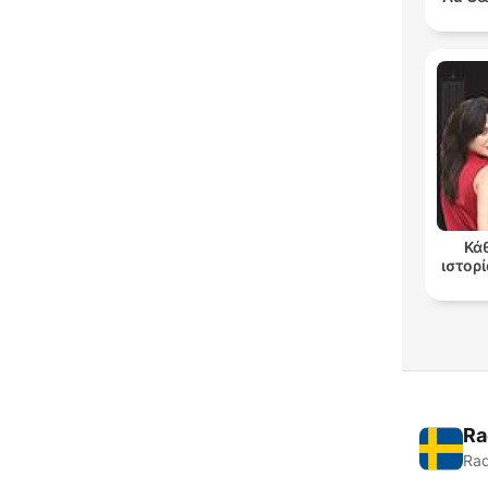
Κά
ιστορί
Ra
Rad