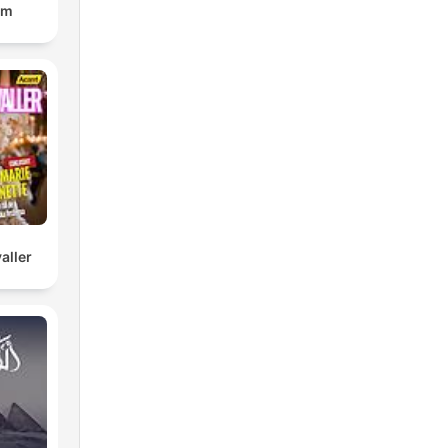
om
aller