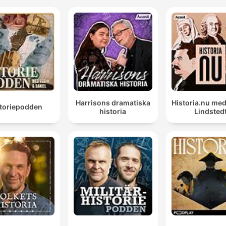
Harrisons dramatiska
Historia.nu me
storiepodden
historia
Lindsted