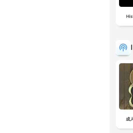
His
成