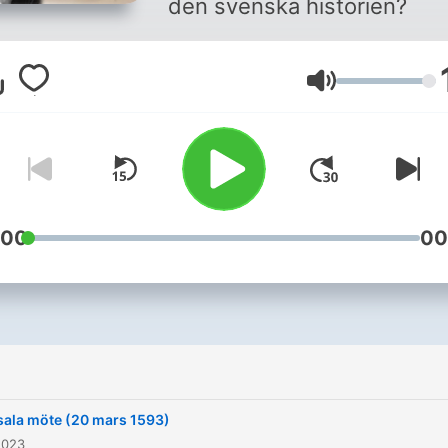
den svenska historien?
Volym
:00
00
ala möte (20 mars 1593)
2023