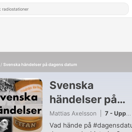
Svenska händelser på dagens datum
Svenska
händelser på
dagens datum
Mattias Axelsson
|
7 - Uppsala möte (20 mars 1593)
Vad hände på #dagensdat