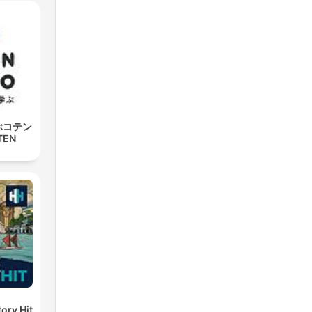
ぶコテン
TEN
ory Hit