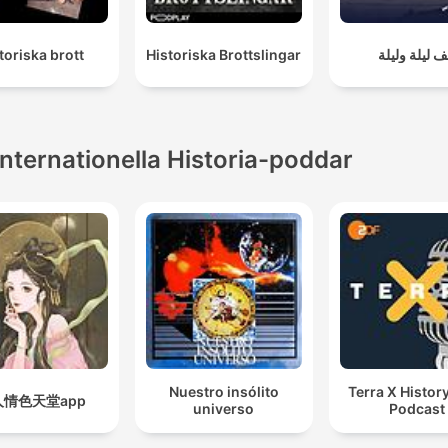
toriska brott
Historiska Brottslingar
ف ليلة وليلة
Internationella Historia-poddar
Nuestro insólito
Terra X History
人情色天堂app
universo
Podcast