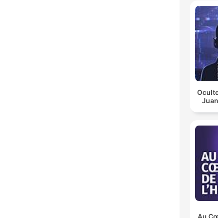
Oculto
Juan
Au Cœu