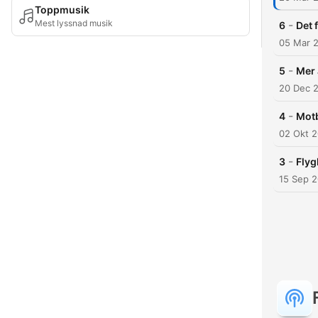
Toppmusik
Mest lyssnad musik
-
6
Det 
05 Mar 
-
5
Mer 
20 Dec 
-
4
Motb
02 Okt 
-
3
Flyg
15 Sep 