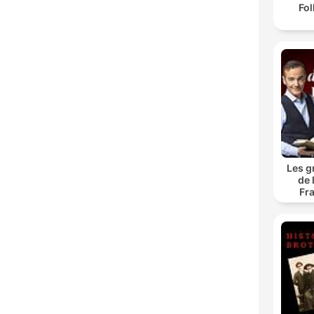
Fol
Les g
de 
Fr