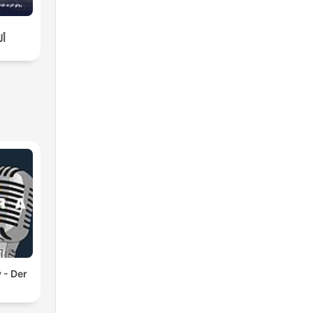
أل
 - Der