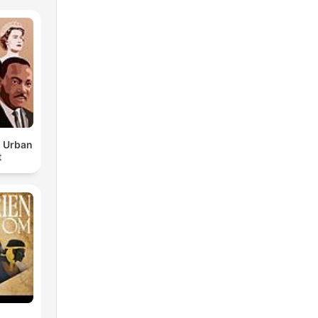
d Urban
t