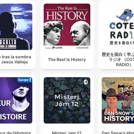
歴史を面白く学
 tras la sombra
The Rest Is History
ラジオ （CO
 Jesús Vallejo
RADIO）
r de l'Histoire
Misteri Jam 12
Dan Snow's Hist