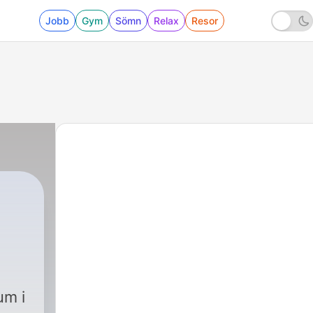
Jobb
Gym
Sömn
Relax
Resor
um i