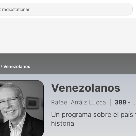
Venezolanos
Venezolanos
Rafael Arráiz Lucca
|
388 - Serie Los del podio 4. Edgardo Mondolfi Gudat
Un programa sobre el país 
historia