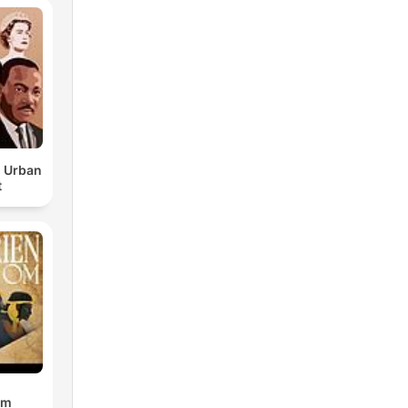
d Urban
t
om