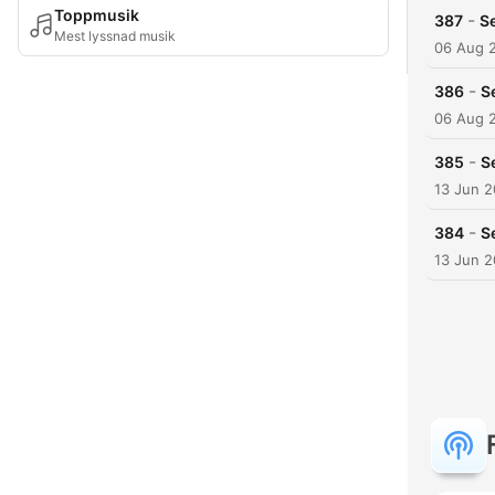
Toppmusik
-
387
Se
Mest lyssnad musik
06 Aug 
-
386
S
06 Aug 
-
385
S
13 Jun 
-
384
S
13 Jun 