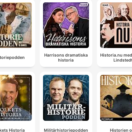
Harrisons dramatiska
Historia.nu me
storiepodden
historia
Lindsted
kets Historia
Militärhistoriepodden
Historien 