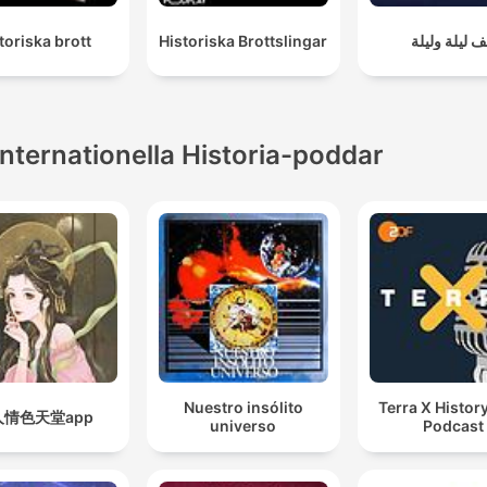
toriska brott
Historiska Brottslingar
ف ليلة وليلة
Internationella Historia-poddar
Nuestro insólito
Terra X History
人情色天堂app
universo
Podcast