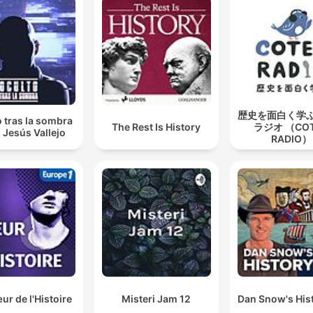
歴史を面白く学
 tras la sombra
The Rest Is History
ラジオ （CO
 Jesús Vallejo
RADIO）
r de l'Histoire
Misteri Jam 12
Dan Snow's Hist