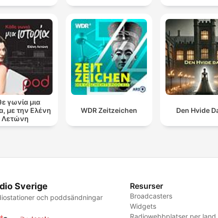
θε γωνία μια
α, με την Ελένη
WDR Zeitzeichen
Den Hvide 
Λετώνη
dio Sverige
Resurser
Broadcasters
iostationer och poddsändningar
Widgets
Radiowebbplatser per land