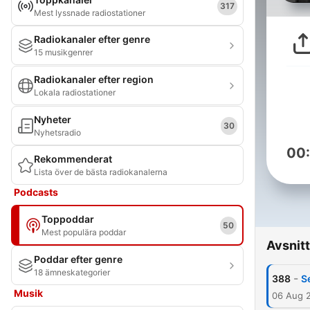
317
Mest lyssnade radiostationer
Radiokanaler efter genre
15 musikgenrer
Radiokanaler efter region
Lokala radiostationer
Nyheter
30
Nyhetsradio
00
Rekommenderat
Lista över de bästa radiokanalerna
Podcasts
Toppoddar
50
Mest populära poddar
Avsnitt
Poddar efter genre
18 ämneskategorier
-
388
S
Musik
06 Aug 