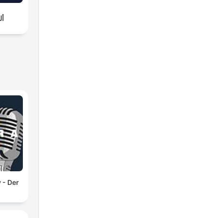
أل
 - Der