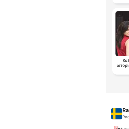
Κά
ιστορί
Ra
Rad