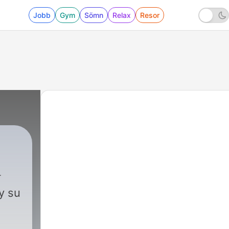
Jobb
Gym
Sömn
Relax
Resor
y su