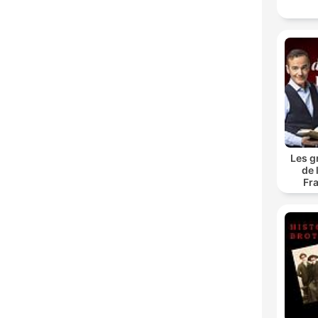
Les g
de 
Fr