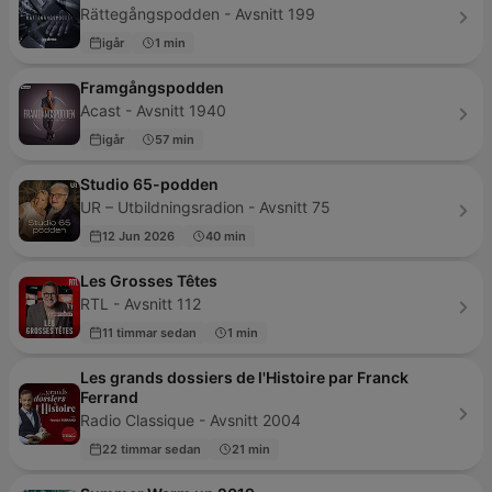
Rättegångspodden - Avsnitt 199
igår
1 min
Framgångspodden
Acast - Avsnitt 1940
igår
57 min
Studio 65-podden
UR – Utbildningsradion - Avsnitt 75
12 Jun 2026
40 min
Les Grosses Têtes
RTL - Avsnitt 112
11 timmar sedan
1 min
Les grands dossiers de l'Histoire par Franck
Ferrand
Radio Classique - Avsnitt 2004
22 timmar sedan
21 min