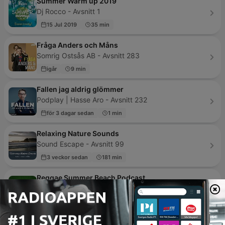
Summer Warm up 2019
Dj Rocco - Avsnitt 1
15 Jul 2019
35 min
Fråga Anders och Måns
Somrig Ostsås AB - Avsnitt 283
igår
9 min
Fallen jag aldrig glömmer
Podplay | Hasse Aro - Avsnitt 232
för 3 dagar sedan
1 min
Relaxing Nature Sounds
Sound Escape - Avsnitt 99
3 veckor sedan
181 min
Reggae Summer Beach Podcast
Reggae Summer Beach - Avsnitt 43
27 Sep 2023
61 min