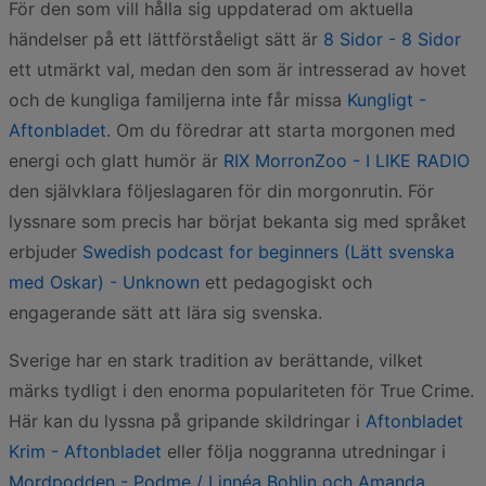
För den som vill hålla sig uppdaterad om aktuella
händelser på ett lättförståeligt sätt är
8 Sidor - 8 Sidor
ett utmärkt val, medan den som är intresserad av hovet
och de kungliga familjerna inte får missa
Kungligt -
Aftonbladet
. Om du föredrar att starta morgonen med
energi och glatt humör är
RIX MorronZoo - I LIKE RADIO
den självklara följeslagaren för din morgonrutin. För
lyssnare som precis har börjat bekanta sig med språket
erbjuder
Swedish podcast for beginners (Lätt svenska
med Oskar) - Unknown
ett pedagogiskt och
engagerande sätt att lära sig svenska.
Sverige har en stark tradition av berättande, vilket
märks tydligt i den enorma populariteten för True Crime.
Här kan du lyssna på gripande skildringar i
Aftonbladet
Krim - Aftonbladet
eller följa noggranna utredningar i
Mordpodden - Podme / Linnéa Bohlin och Amanda