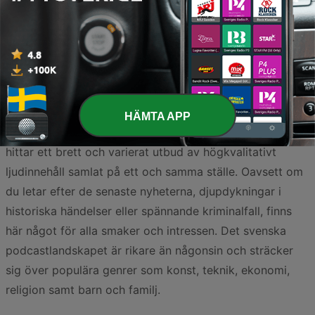
Sida
2
av
4
<
2
3
4
>
HÄMTA APP
Välkommen till den svenska podcastvärlden, där du
hittar ett brett och varierat utbud av högkvalitativt
ljudinnehåll samlat på ett och samma ställe. Oavsett om
du letar efter de senaste nyheterna, djupdykningar i
historiska händelser eller spännande kriminalfall, finns
här något för alla smaker och intressen. Det svenska
podcastlandskapet är rikare än någonsin och sträcker
sig över populära genrer som konst, teknik, ekonomi,
religion samt barn och familj.