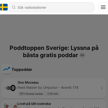
Poddtoppen Sverige: Lyssna på
bästa gratis poddar
50
Toppoddar
Эхо Москвы
Feed Master by Umputun - Avsnitt 178
11 timmar sedan
10 min
Livet på lätt svenska