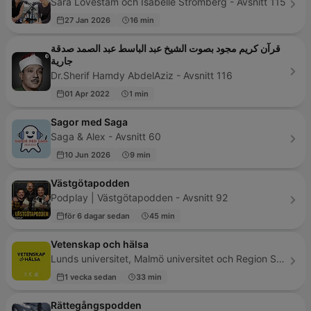
Sara Lövestam och Isabelle Stromberg - Avsnitt 115
27 Jan 2026
16 min
قرآن كريم مجود بصوت الشيخ عبد الباسط عبد الصمد صدقة
جارية
Dr.Sherif Hamdy AbdelAziz - Avsnitt 116
01 Apr 2022
1 min
Sagor med Saga
Saga & Alex - Avsnitt 60
10 Jun 2026
9 min
Västgötapodden
Podplay | Västgötapodden - Avsnitt 92
för 6 dagar sedan
45 min
Vetenskap och hälsa
Lunds universitet, Malmö universitet och Region Skåne - Avsnitt 124
1 vecka sedan
33 min
Rättegångspodden